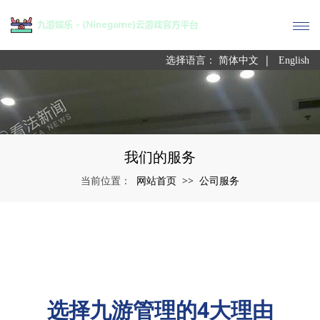
|
选择语言：
简体中文
English
我们的服务
网站首页
公司服务
当前位置：
>>
选择九游管理的4大理由