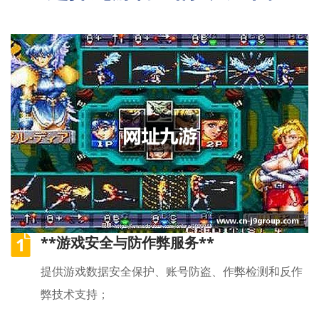
1
**游戏安全与防作弊服务**
提供游戏数据安全保护、账号防盗、作弊检测和反作
弊技术支持；